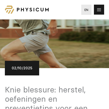
Ga
naar
EN
de
inhoud
02/10/2025
Knie blessure: herstel,
oefeningen en
preventietips voor een