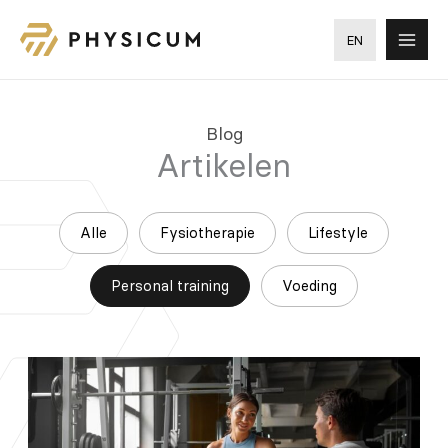
Ga
naar
EN
de
inhoud
Blog
Artikelen
Filter
Alle
Fysiotherapie
Lifestyle
posts
by
Personal training
Voeding
category