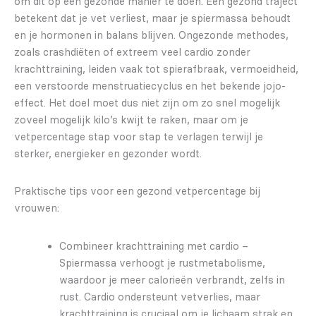
om dit op een gezonde manier te doen. Een gezond traject
betekent dat je vet verliest, maar je spiermassa behoudt
en je hormonen in balans blijven. Ongezonde methodes,
zoals crashdiëten of extreem veel cardio zonder
krachttraining, leiden vaak tot spierafbraak, vermoeidheid,
een verstoorde menstruatiecyclus en het bekende jojo-
effect. Het doel moet dus niet zijn om zo snel mogelijk
zoveel mogelijk kilo’s kwijt te raken, maar om je
vetpercentage stap voor stap te verlagen terwijl je
sterker, energieker en gezonder wordt.
Praktische tips voor een gezond vetpercentage bij
vrouwen:
Combineer krachttraining met cardio –
Spiermassa verhoogt je rustmetabolisme,
waardoor je meer calorieën verbrandt, zelfs in
rust. Cardio ondersteunt vetverlies, maar
krachttraining is cruciaal om je lichaam strak en