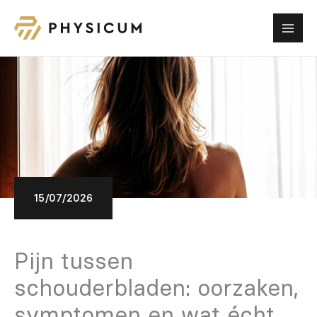
Ga
naar
de
inhoud
15/07/2026
Pijn tussen
schouderbladen: oorzaken,
symptomen en wat écht