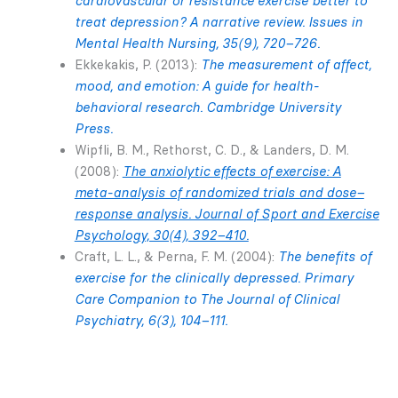
cardiovascular or resistance exercise better to
treat depression? A narrative review. Issues in
Mental Health Nursing, 35(9), 720–726.
Ekkekakis, P. (2013):
The measurement of affect,
mood, and emotion: A guide for health-
behavioral research. Cambridge University
Press.
Wipfli, B. M., Rethorst, C. D., & Landers, D. M.
(2008):
The anxiolytic effects of exercise: A
meta-analysis of randomized trials and dose–
response analysis. Journal of Sport and Exercise
Psychology, 30(4), 392–410.
Craft, L. L., & Perna, F. M. (2004):
The benefits of
exercise for the clinically depressed. Primary
Care Companion to The Journal of Clinical
Psychiatry, 6(3), 104–111.