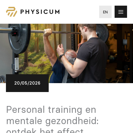
Ga
naar
EN
de
inhoud
20/05/2026
Personal training en
mentale gezondheid:
ontdek het effect