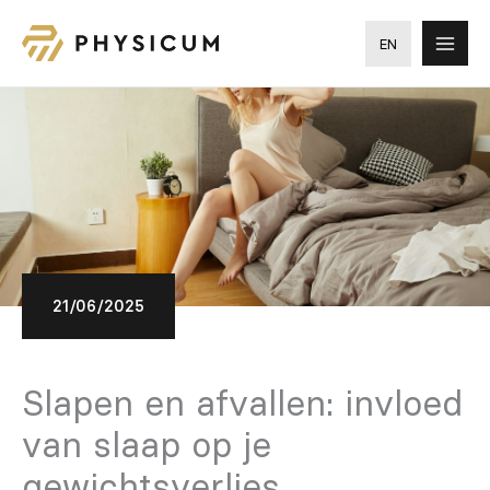
Ga
naar
EN
de
inhoud
21/06/2025
Slapen en afvallen: invloed
van slaap op je
gewichtsverlies