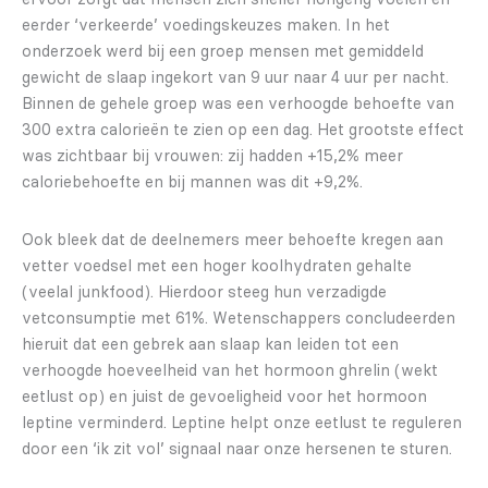
eerder ‘verkeerde’ voedingskeuzes maken. In het
onderzoek werd bij een groep mensen met gemiddeld
gewicht de slaap ingekort van 9 uur naar 4 uur per nacht.
Binnen de gehele groep was een verhoogde behoefte van
300 extra calorieën te zien op een dag. Het grootste effect
was zichtbaar bij vrouwen: zij hadden +15,2% meer
caloriebehoefte en bij mannen was dit +9,2%.
Ook bleek dat de deelnemers meer behoefte kregen aan
vetter voedsel met een hoger koolhydraten gehalte
(veelal junkfood). Hierdoor steeg hun verzadigde
vetconsumptie met 61%. Wetenschappers concludeerden
hieruit dat een gebrek aan slaap kan leiden tot een
verhoogde hoeveelheid van het hormoon ghrelin (wekt
eetlust op) en juist de gevoeligheid voor het hormoon
leptine verminderd. Leptine helpt onze eetlust te reguleren
door een ‘ik zit vol’ signaal naar onze hersenen te sturen.